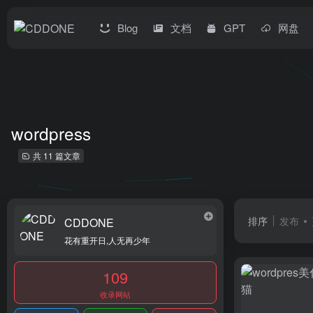
Blog
文档
GPT
网盘
wordpress
共 11 篇文章
排序
发布
CDDONE
花有重开日,人无再少年
109
收录网站