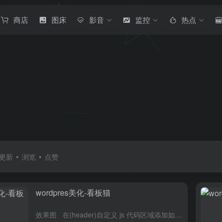
商店
图床
影音
监控
热点
更新
浏览
点赞
wordpres美化-看板猫
效果图 在(header)自定义 js 代码区域添加如下，挂件自选 <!-- 左下角live2d效果 --> &l...