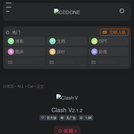
热门
立即入驻
博客
文档
GPT
图床
探针
影视
首页
•
ALL
•
Cat
•
正文
Clash V
2.1.2
官方版
无广告
1.8K
收藏
0