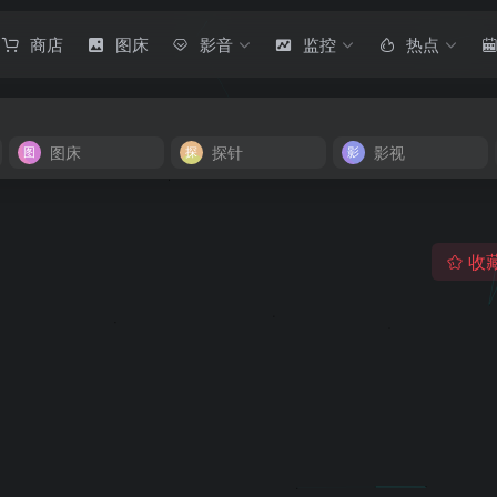
商店
图床
影音
监控
热点
图床
探针
影视
收