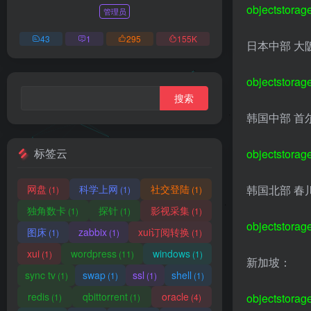
objectstorag
管理员
43
1
295
155
K
日本中部 大
objectstorag
韩国中部 首
标签云
objectstorag
网盘
科学上网
社交登陆
韩国北部 春
(1)
(1)
(1)
独角数卡
探针
影视采集
(1)
(1)
(1)
objectstorag
图床
zabbix
xui订阅转换
(1)
(1)
(1)
xui
wordpress
windows
(1)
(11)
(1)
新加坡：
sync tv
swap
ssl
shell
(1)
(1)
(1)
(1)
redis
qbittorrent
oracle
objectstorag
(1)
(1)
(4)