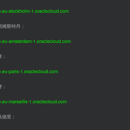
e.eu-stockholm-1.oraclecloud.com
阿姆斯特丹：
e.eu-amsterdam-1.oraclecloud.com
黎：
e.eu-paris-1.oraclecloud.com
赛：
e.eu-marseille-1.oraclecloud.com
马德里：