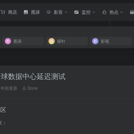
商店
图床
影音
监控
热点
图床
探针
影视
全球数据中心延迟测试
1年前更新
Done
地区
京：