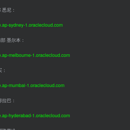
 悉尼：
e.ap-sydney-1.oraclecloud.com
部 墨尔本：
e.ap-melbourne-1.oraclecloud.com
买：
e.ap-mumbai-1.oraclecloud.com
得拉巴：
e.ap-hyderabad-1.oraclecloud.com