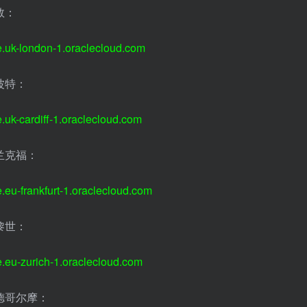
敦：
e.uk-london-1.oraclecloud.com
波特：
.uk-cardiff-1.oraclecloud.com
兰克福：
e.eu-frankfurt-1.oraclecloud.com
黎世：
e.eu-zurich-1.oraclecloud.com
德哥尔摩：