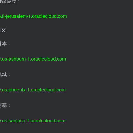
耶路撒冷：
e.il-jerusalem-1.oraclecloud.com
地区
什本：
e.us-ashburn-1.oraclecloud.com
凰城：
e.us-phoenix-1.oraclecloud.com
何塞：
e.us-sanjose-1.oraclecloud.com