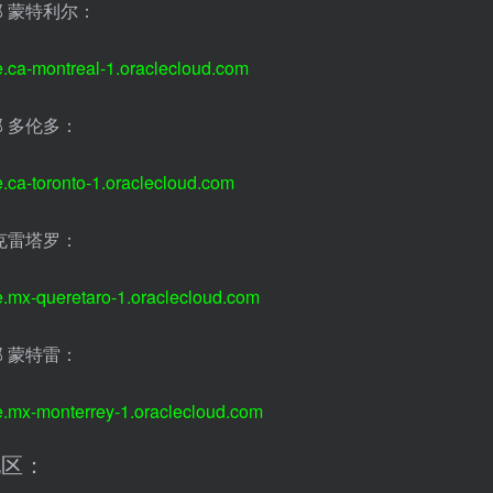
 蒙特利尔：
e.ca-montreal-1.oraclecloud.com
 多伦多：
e.ca-toronto-1.oraclecloud.com
克雷塔罗：
e.mx-queretaro-1.oraclecloud.com
 蒙特雷：
e.mx-monterrey-1.oraclecloud.com
地区：