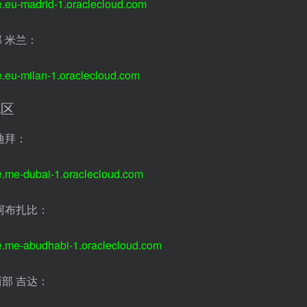
e.eu-madrid-1.oraclecloud.com
 米兰：
e.eu-milan-1.oraclecloud.com
地区
迪拜：
e.me-dubai-1.oraclecloud.com
阿布扎比：
e.me-abudhabi-1.oraclecloud.com
部 吉达：