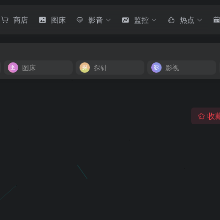
商店
图床
影音
监控
热点
图床
探针
影视
收