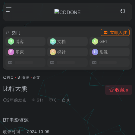
热门
立即入驻
博客
文档
GPT
图床
探针
影视
首页
•
BT资源
•
正文
比特大熊
收藏
0
2年前发布
611
0
0
BT电影资源
收录时间：
2024-10-09