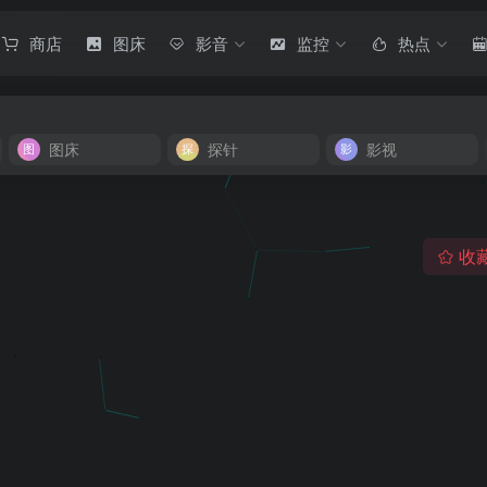
商店
图床
影音
监控
热点
图床
探针
影视
收