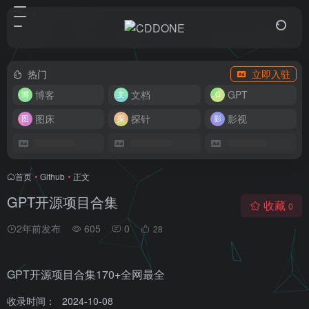
热门
立即入驻
博客
文档
GPT
图床
探针
影视
首页
•
Github
•
正文
GPT开源项目合集
收藏
0
2年前发布
605
0
28
GPT开源项目合集170+全网最全
收录时间：
2024-10-08